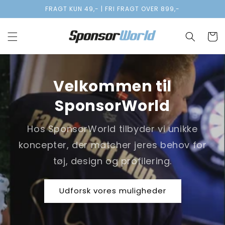
Gå til
FRAGT KUN 49,- | FRI FRAGT OVER 899,-
indhold
Indkøbsk
Velkommen til
SponsorWorld
Hos SponsorWorld tilbyder vi unikke
koncepter, der matcher jeres behov for
tøj, design og profilering.
Udforsk vores muligheder