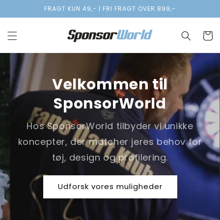
Gå til
FRAGT KUN 49,- | FRI FRAGT OVER 899,-
indhold
Indkøbsk
Velkommen til
SponsorWorld
Hos SponsorWorld tilbyder vi unikke
koncepter, der matcher jeres behov for
tøj, design og profilering.
Udforsk vores muligheder