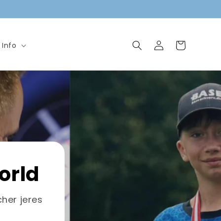
Log
Indkøbskurv
Info
ind
orld
her jeres