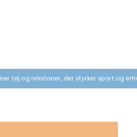
tioner, der styrker sport og erhverv
Vi d