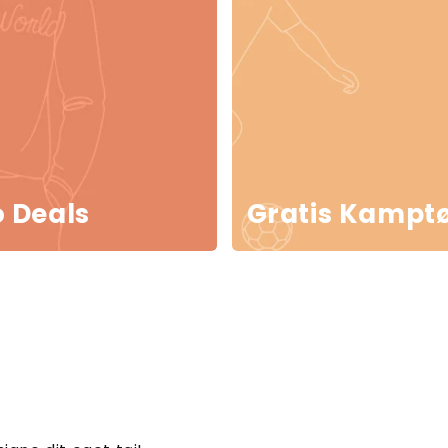
 Deals
Gratis Kamptø