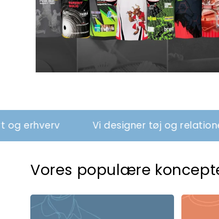
Vi designer tøj og relationer, der styrker
Vores populære koncept