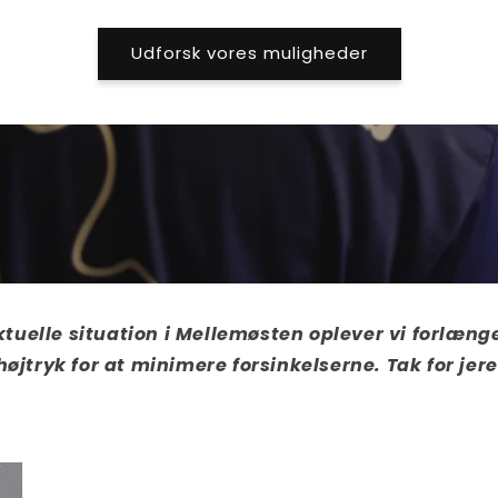
Udforsk vores muligheder
tuelle situation i Mellemøsten oplever vi forlæng
højtryk for at minimere forsinkelserne. Tak for je