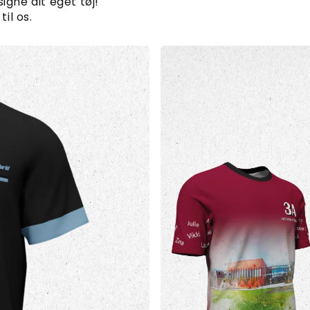
igne dit eget tøj!
til os.