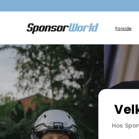
Gå til
indhold
Forside
Vel
Hos Spon