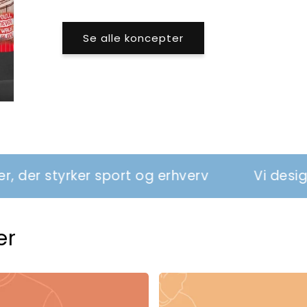
Se alle koncepter
 sport og erhverv
Vi designer tøj og rela
er