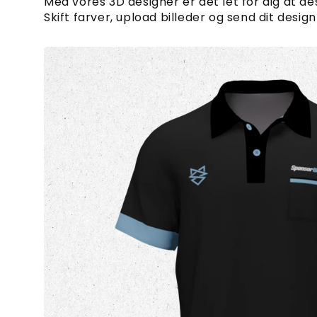
Med vores 3D designer er det let for dig at des
Skift farver, upload billeder og send dit design 