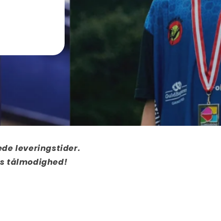
ede leveringstider.
res tålmodighed!