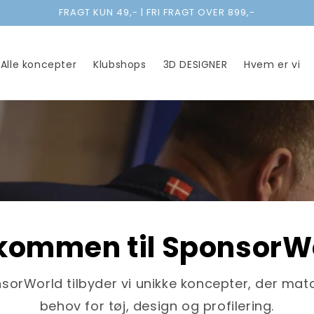
FRAGT KUN 49,- | FRI FRAGT OVER 899,-
Alle koncepter
Klubshops
3D DESIGNER
Hvem er vi
kommen til SponsorW
sorWorld tilbyder vi unikke koncepter, der matc
behov for tøj, design og profilering.