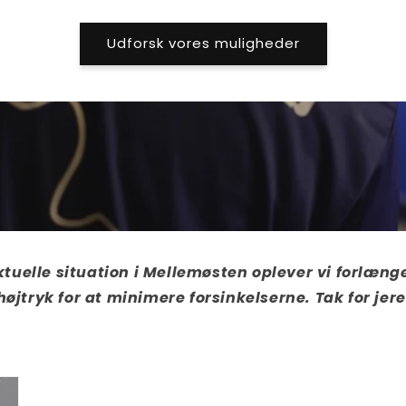
Udforsk vores muligheder
tuelle situation i Mellemøsten oplever vi forlæng
højtryk for at minimere forsinkelserne. Tak for je