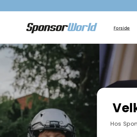
Gå til
indhold
Forside
Vel
Hos Spon