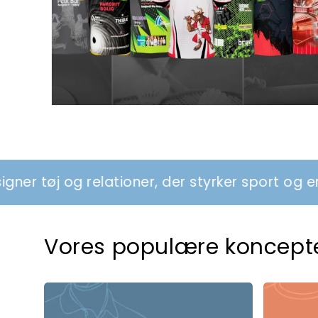
elationer, der styrker sport og erhverv
V
Vores populære koncept