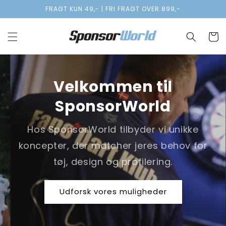
Gå til
FRAGT KUN 49,- | FRI FRAGT OVER 899,-
indhold
Indkøbsk
Velkommen til
SponsorWorld
Hos SponsorWorld tilbyder vi unikke
koncepter, der matcher jeres behov for
tøj, design og profilering.
Udforsk vores muligheder