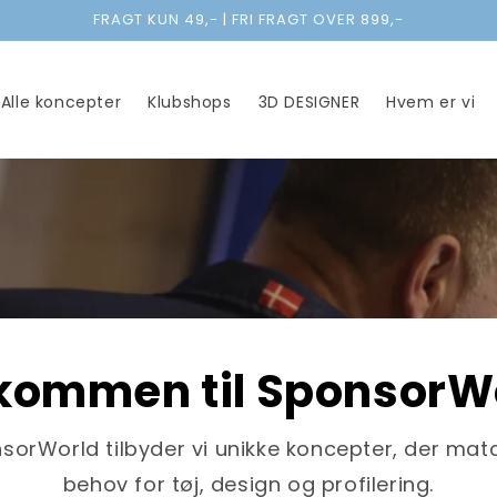
FRAGT KUN 49,- | FRI FRAGT OVER 899,-
Alle koncepter
Klubshops
3D DESIGNER
Hvem er vi
kommen til SponsorW
sorWorld tilbyder vi unikke koncepter, der matc
behov for tøj, design og profilering.