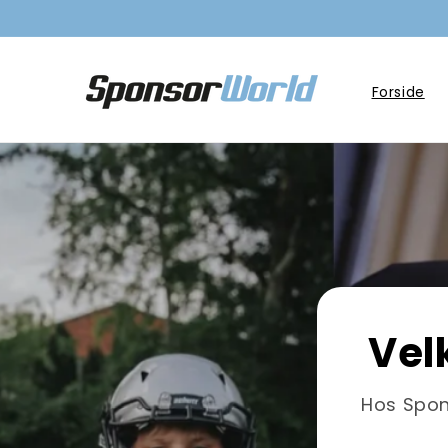
Gå til
indhold
Forside
Vel
Hos Spon