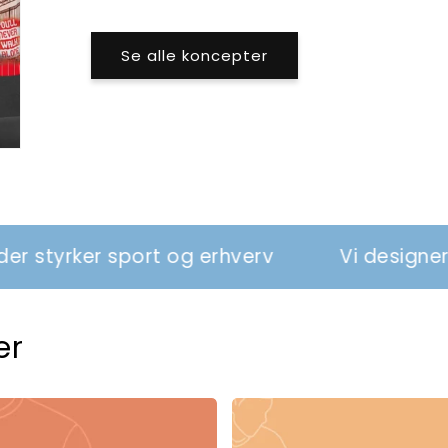
Se alle koncepter
ort og erhverv
Vi designer tøj og relatio
er