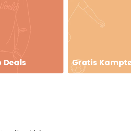
 Deals
Gratis Kamptø