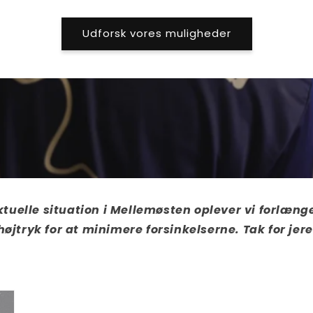
Udforsk vores muligheder
tuelle situation i Mellemøsten oplever vi forlæng
højtryk for at minimere forsinkelserne. Tak for je