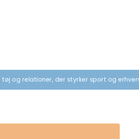
ner, der styrker sport og erhverv
Vi desi