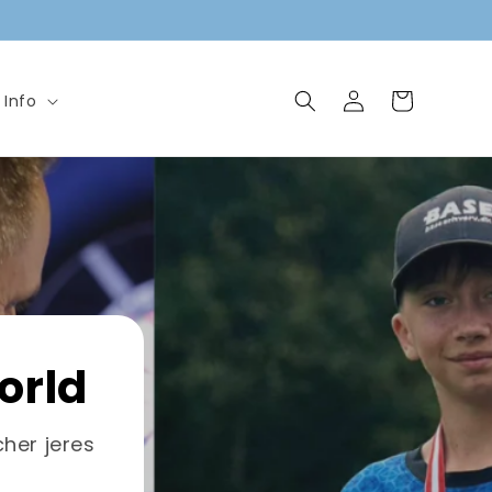
Log
Indkøbskurv
Info
ind
orld
her jeres