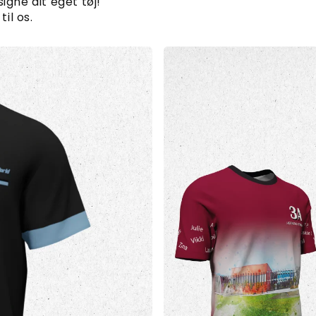
igne dit eget tøj!
til os.