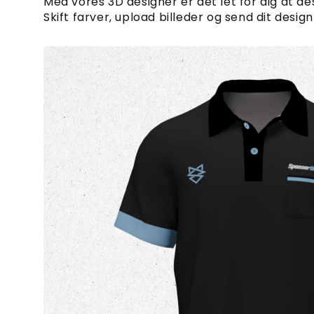
Med vores 3D designer er det let for dig at des
Skift farver, upload billeder og send dit design 