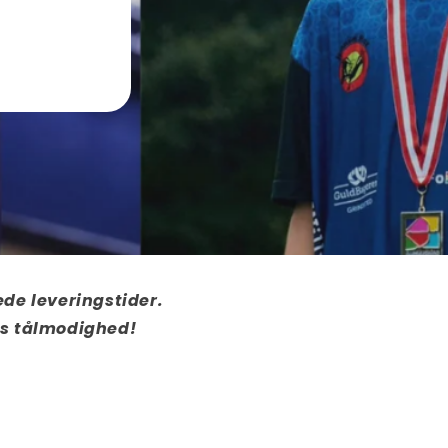
ede leveringstider.
res tålmodighed!