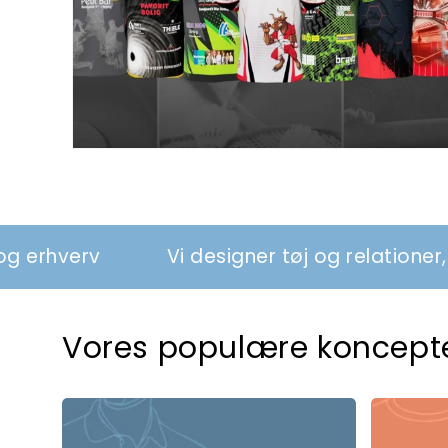
Vi designer tøj og relationer, der styrker s
Vores populære koncept