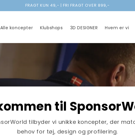
FRAGT KUN 49,- | FRI FRAGT OVER 899,-
Alle koncepter
Klubshops
3D DESIGNER
Hvem er vi
kommen til SponsorW
sorWorld tilbyder vi unikke koncepter, der matc
behov for tøj, design og profilering.