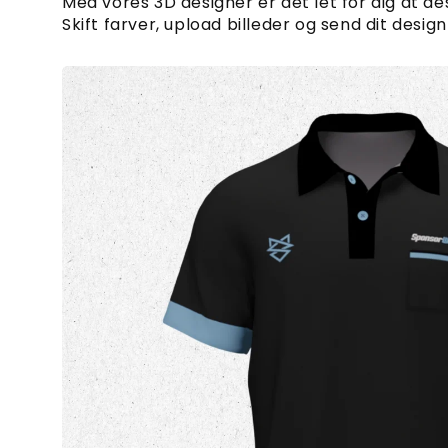
Med vores 3D designer er det let for dig at des
Skift farver, upload billeder og send dit design 