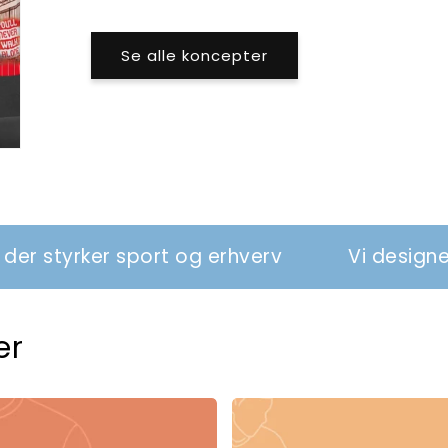
Se alle koncepter
port og erhverv
Vi designer tøj og relati
er