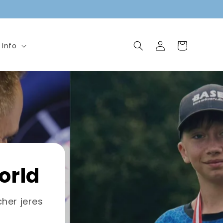
Log
Indkøbskurv
Info
ind
orld
her jeres