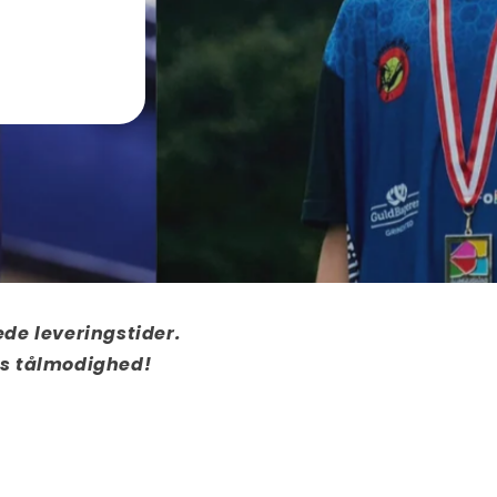
ede leveringstider.
res tålmodighed!