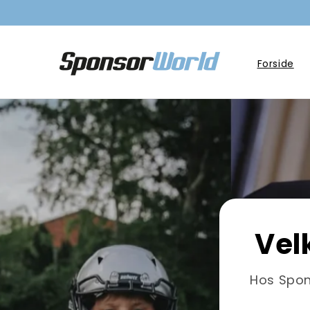
Gå til
indhold
Forside
Vel
Hos Spon