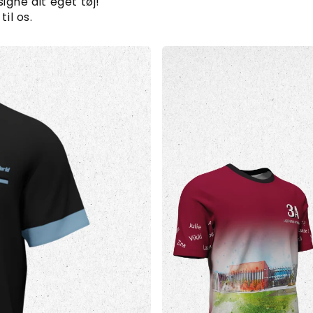
igne dit eget tøj!
til os.