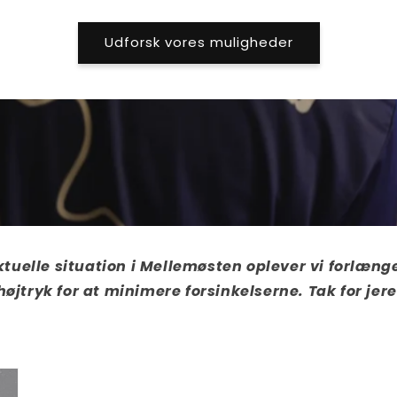
Udforsk vores muligheder
tuelle situation i Mellemøsten oplever vi forlæng
højtryk for at minimere forsinkelserne. Tak for je