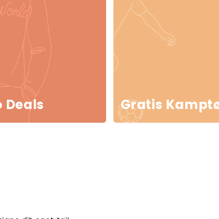
 Deals
Gratis Kamptø